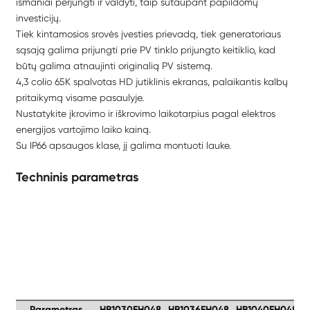
išmaniai perjungti ir valdyti, taip sutaupant papildomų
investicijų.
Tiek kintamosios srovės įvesties prievadą, tiek generatoriaus
sąsają galima prijungti prie PV tinklo prijungto keitiklio, kad
būtų galima atnaujinti originalią PV sistemą.
4,3 colio 65K spalvotas HD jutiklinis ekranas, palaikantis kalbų
pritaikymą visame pasaulyje.
Nustatykite įkrovimo ir iškrovimo laikotarpius pagal elektros
energijos vartojimo laiko kainą.
Su IP66 apsaugos klase, jį galima montuoti lauke.
Techninis parametras
Parametras
HB1030EH048
HB1036EH048
HB1040EH048