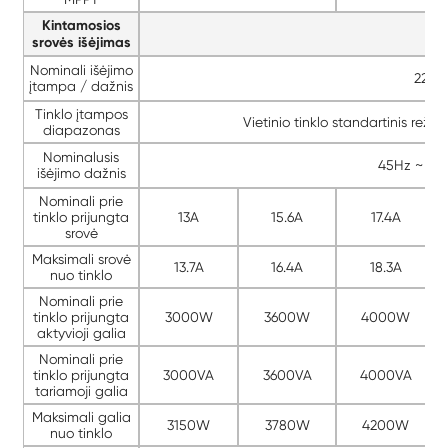
Kintamosios
srovės išėjimas
Nominali išėjimo
220V
įtampa / dažnis
Tinklo įtampos
Vietinio tinklo standartinis rež
diapazonas
Nominalusis
45Hz ~ 55H
išėjimo dažnis
Nominali prie
tinklo prijungta
13A
15.6A
17.4A
srovė
Maksimali srovė
13.7A
16.4A
18.3A
nuo tinklo
Nominali prie
tinklo prijungta
3000W
3600W
4000W
aktyvioji galia
Nominali prie
tinklo prijungta
3000VA
3600VA
4000VA
tariamoji galia
Maksimali galia
3150W
3780W
4200W
nuo tinklo