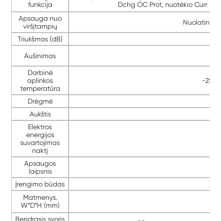
funkcija
Dchg OC Prot, nuotėkio Curr Prot
Apsauga nuo
Nuolatinės s
viršįtampių
Triukšmas (dB)
Aušinimas
Nat
Darbinė
aplinkos
-25 ° 
temperatūra
Drėgmė
Aukštis
Elektros
energijos
suvartojimas
naktį
Apsaugos
laipsnis
Įrengimo būdas
Matmenys.
W*D*H (mm)
Bendrasis svoris