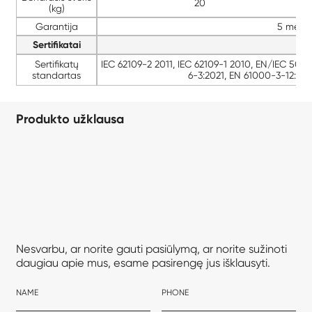
20
(kg)
Garantija
5 metų 
Sertifikatai
Sertifikatų
IEC 62109-2 2011, IEC 62109-1 2010, EN/IEC 50
standartas
6-3:2021, EN 61000-3-12:201
Produkto užklausa
Nesvarbu, ar norite gauti pasiūlymą, ar norite sužinoti
daugiau apie mus, esame pasirengę jus išklausyti.
NAME
PHONE