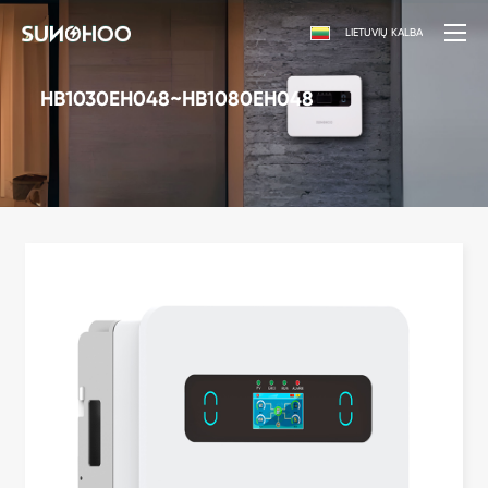
LIETUVIŲ KALBA
HB1030EH048~HB1080EH048