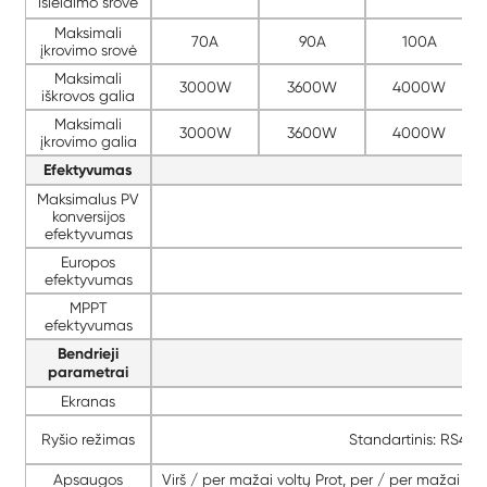
išleidimo srovė
Maksimali
70A
90A
100A
įkrovimo srovė
Maksimali
3000W
3600W
4000W
iškrovos galia
Maksimali
3000W
3600W
4000W
įkrovimo galia
Efektyvumas
Maksimalus PV
konversijos
efektyvumas
Europos
efektyvumas
MPPT
efektyvumas
Bendrieji
parametrai
Ekranas
Ryšio režimas
Standartinis: RS48
Apsaugos
Virš / per mažai voltų Prot, per / per mažai Fre