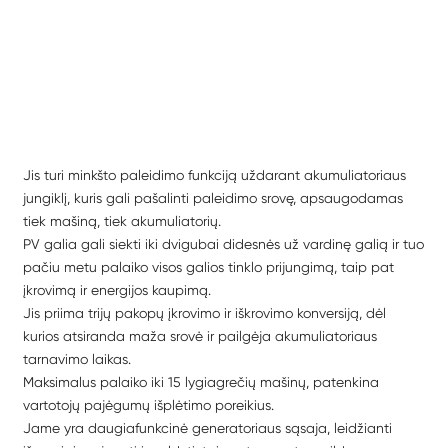
Jis turi minkšto paleidimo funkciją uždarant akumuliatoriaus
jungiklį, kuris gali pašalinti paleidimo srovę, apsaugodamas
tiek mašiną, tiek akumuliatorių.
PV galia gali siekti iki dvigubai didesnės už vardinę galią ir tuo
pačiu metu palaiko visos galios tinklo prijungimą, taip pat
įkrovimą ir energijos kaupimą.
Jis priima trijų pakopų įkrovimo ir iškrovimo konversiją, dėl
kurios atsiranda maža srovė ir pailgėja akumuliatoriaus
tarnavimo laikas.
Maksimalus palaiko iki 15 lygiagrečių mašinų, patenkina
vartotojų pajėgumų išplėtimo poreikius.
Jame yra daugiafunkcinė generatoriaus sąsaja, leidžianti