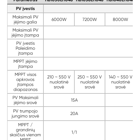
PV įvestis
Maksimali PV
6000W
7200W
8000W
įėjimo galia
Maksimali PV
įėjimo įtampa
PV įvestis
Paleidimo
įtampa
MPPT įėjimo
įtampa
MPPT visos
210 ~ 550 V
250 ~ 550 V
140 ~ 550 V
apkrovos
nuolatinė
nuolatinė
nuolatinė
įtampos
srovė
srovė
srovė
diapazonas
PV Maksimali
15A
įėjimo srovė
PV trumpojo
20A
jungimo srovė
MPPT /
grandinių
1/1
skaičius vienam
MPPT