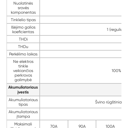
Nuolatinės
srovės
komponentas
Tinklelio tipas
Išėjimo galios
1 (reguliuoj
koeficientas
THDi
THDu
Perkėlimo laikas
Ne elektros
tinkle
veikiančios
100%-110
perkrovos
galimybė
Akumuliatoriaus
įvestis
Akumuliatoriaus
Švino rūgštiniai, li
tipas
Akumuliatoriaus
įtampa
Maksimali
70A
90A
100A