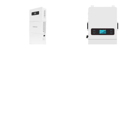
H048
"VISKAS VIENAME"
HB3085EH048~HB3155EH04
ENERGIJOS STORA

(TINKLE) HB1050EH48-
5H~HB1050EH48-20H

+86-573-87393188
sunohoo_hn@sunorensolar.com
sunohoo_sz@sunorensolar.com